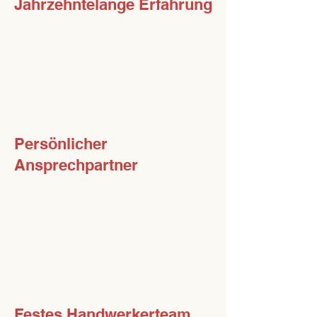
Jahrzehntelange Erfahrung
Seit über 30 Jahren planen
und bauen wir Massivhäuser
in höchster Qualität,
individuell, solide,
zuverlässig.
Persönlicher
Ansprechpartner
Bei uns sprechen Sie nicht
mit Callcentern. Sie haben
feste Ansprechpartner – auch
auf der Baustelle.
Festes Handwerkerteam