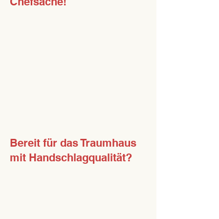
Chefsache!
Herr Reinsch begleitet Ihr
Bauvorhaben persönlich, von
der ersten Idee bis zur
Schlüsselübergabe. Damit
stellen wir sicher, dass
Qualität, Termine und Kosten
stimmen und Sie sich in
guten Händen wissen
.
Bereit für das Traumhaus
mit Handschlagqualität?
Rufen Sie uns an unter
06031 / 16 199 ‑ 0
oder nutzen
Sie unser Kontaktformular. Wir