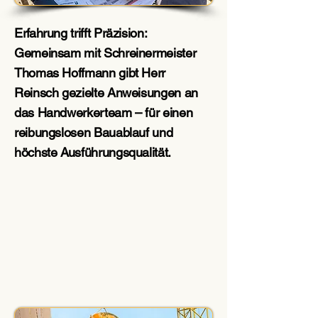
Erfahrung trifft Präzision:
Gemeinsam mit Schreinermeister
Thomas Hoffmann gibt Herr
Reinsch gezielte Anweisungen an
das Handwerkerteam – für einen
reibungslosen Bauablauf und
höchste Ausführungsqualität.
Sie überlegen, mit wem Sie
Ihr Zuhause verwirklichen
möchten?
Hier zeigen wir
Ihnen, was uns ausmacht
und warum viele Bauherren
sich für uns entscheiden.