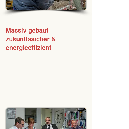
Massiv gebaut –
zukunftssicher &
energieeffizient
Unsere Häuser bieten
dauerhaft Werterhalt,
Energieeffizienz und höchste
bauliche Qualität.