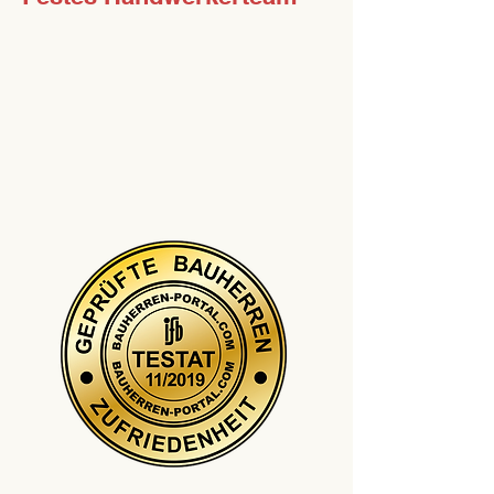
Keine wechselnden
Subunternehmer! Wir arbeiten
mit bewährten, regionalen
Partnern, die wir persönlich
kennen.